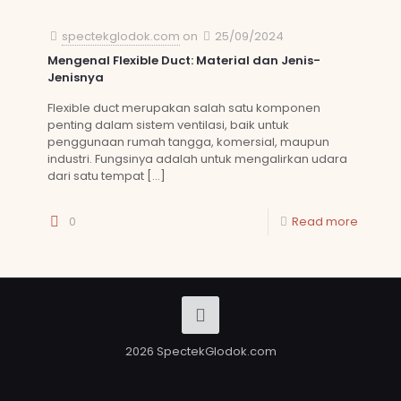
spectekglodok.com
on
25/09/2024
Mengenal Flexible Duct: Material dan Jenis-
Jenisnya
Flexible duct merupakan salah satu komponen
penting dalam sistem ventilasi, baik untuk
penggunaan rumah tangga, komersial, maupun
industri. Fungsinya adalah untuk mengalirkan udara
dari satu tempat
[…]
0
Read more
2026 SpectekGlodok.com