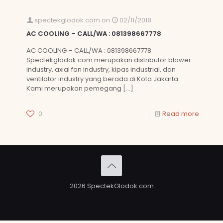
spectekglodok.com
on
02/11/2018
AC COOLING – CALL/WA : 081398667778
AC COOLING – CALL/WA : 081398667778
Spectekglodok.com merupakan distributor blower
industry, axial fan industry, kipas industrial, dan
ventilator industry yang berada di Kota Jakarta.
Kami merupakan pemegang
[…]
0
Read more
2026 SpectekGlodok.com