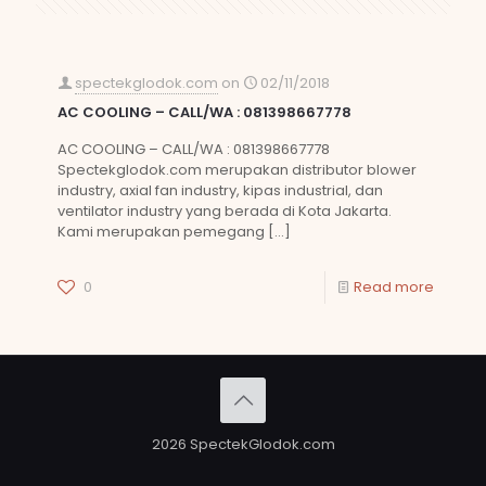
spectekglodok.com
on
02/11/2018
AC COOLING – CALL/WA : 081398667778
AC COOLING – CALL/WA : 081398667778
Spectekglodok.com merupakan distributor blower
industry, axial fan industry, kipas industrial, dan
ventilator industry yang berada di Kota Jakarta.
Kami merupakan pemegang
[…]
0
Read more
2026 SpectekGlodok.com