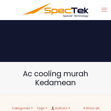
Ac cooling murah
Kedamean
Categories
Tags
Authors
Show all