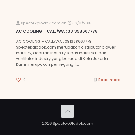
spectekglodok.com
on
02/11/2018
AC COOLING – CALL/WA : 081398667778
AC COOLING – CALL/WA : 081398667778
Spectekglodok.com merupakan distributor blower
industry, axial fan industry, kipas industrial, dan
ventilator industry yang berada di Kota Jakarta.
Kami merupakan pemegang
[…]
0
Read more
2026 SpectekGlodok.com