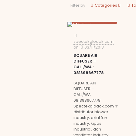
Filter by
Categories
T
spectekglodok.com
on
03/11/2018
SQUARE AIR
DIFFUSER –
CALL/WA :
081398667778
SQUARE AIR
DIFFUSER –
CALL/WA :
081398667778
Spectekglodok.com merupaka
distributor blower
industry, axial fan
industry, kipas
industrial, dan
ventilator industry