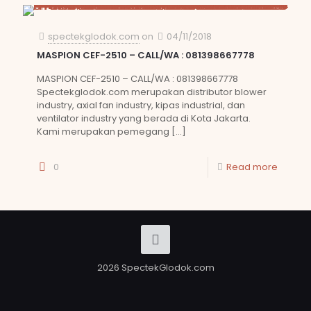
spectekglodok.com
on
04/11/2018
MASPION CEF-2510 – CALL/WA : 081398667778
MASPION CEF-2510 – CALL/WA : 081398667778
Spectekglodok.com merupakan distributor blower
industry, axial fan industry, kipas industrial, dan
ventilator industry yang berada di Kota Jakarta.
Kami merupakan pemegang
[…]
0
Read more
2026 SpectekGlodok.com