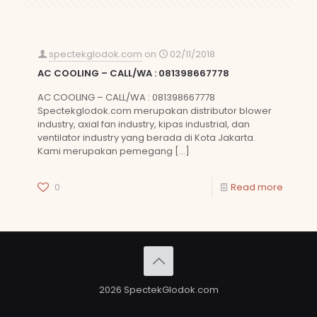
spectekglodok.com
on
02/11/2018
AC COOLING – CALL/WA : 081398667778
AC COOLING – CALL/WA : 081398667778
Spectekglodok.com merupakan distributor blower
industry, axial fan industry, kipas industrial, dan
ventilator industry yang berada di Kota Jakarta.
Kami merupakan pemegang
[…]
0
Read more
2026 SpectekGlodok.com