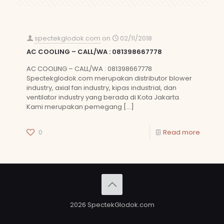
spectekglodok.com
on
02/11/2018
AC COOLING – CALL/WA : 081398667778
AC COOLING – CALL/WA : 081398667778
Spectekglodok.com merupakan distributor blower
industry, axial fan industry, kipas industrial, dan
ventilator industry yang berada di Kota Jakarta.
Kami merupakan pemegang
[…]
0
Read more
2026 SpectekGlodok.com