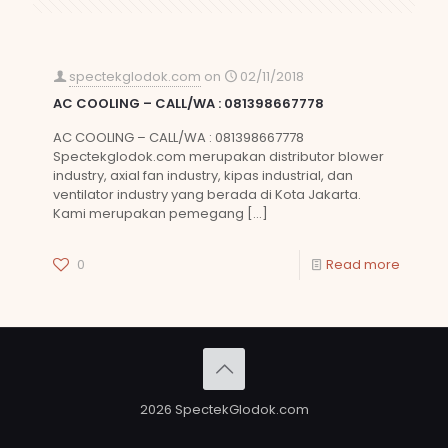
spectekglodok.com
on
02/11/2018
AC COOLING – CALL/WA : 081398667778
AC COOLING – CALL/WA : 081398667778
Spectekglodok.com merupakan distributor blower
industry, axial fan industry, kipas industrial, dan
ventilator industry yang berada di Kota Jakarta.
Kami merupakan pemegang
[…]
0
Read more
2026 SpectekGlodok.com