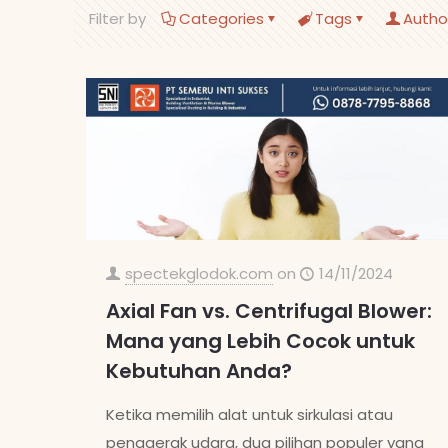
Filter by
Categories
Tags
Autho
spectekglodok.com
on
14/11/2024
Axial Fan vs. Centrifugal Blower:
Mana yang Lebih Cocok untuk
Kebutuhan Anda?
Ketika memilih alat untuk sirkulasi atau
penggerak udara, dua pilihan populer yang