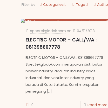
Filter by
Categories
Tags
Autho
spectekglodok.com
on
04/11/2018
ELECTRIC MOTOR – CALL/WA :
081398667778
ELECTRIC MOTOR – CALL/WA : 081398667778
Spectekglodok.com merupakan distributor
blower industry, axial fan industry, kipas
industrial, dan ventilator industry yang
berada di Kota Jakarta. Kami merupakan
pemegang
[…]
0
Read more