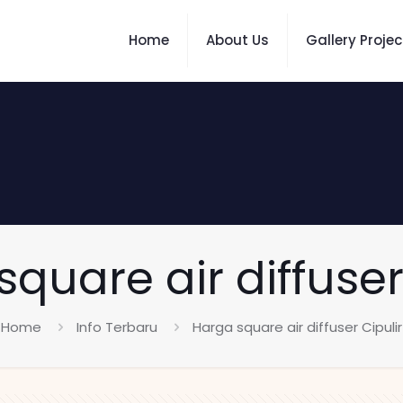
Home
About Us
Gallery Projec
quare air diffuser
Home
Info Terbaru
Harga square air diffuser Cipulir