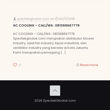
spectekglodok.com
on
02/11/2018
AC COOLING – CALL/WA : 081398667778
AC COOLING – CALL/WA : 081398667778
Spectekglodok.com merupakan distributor blower
industry, axial fan industry, kipas industrial, dan
ventilator industry yang berada di Kota Jakarta.
Kami merupakan pemegang
[…]
0
Read more
2026 SpectekGlodok.com