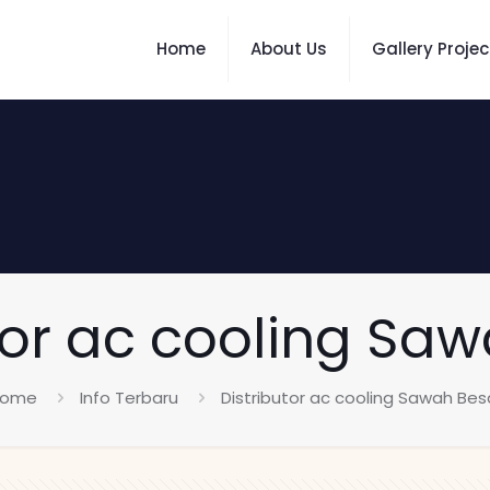
Home
About Us
Gallery Projec
tor ac cooling Sa
ome
Info Terbaru
Distributor ac cooling Sawah Bes