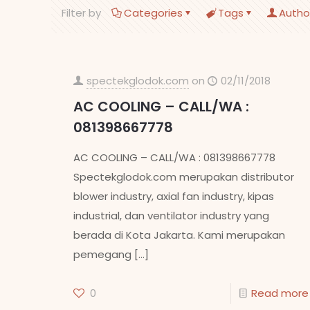
Filter by
Categories
Tags
Autho
spectekglodok.com
on
02/11/2018
AC COOLING – CALL/WA :
081398667778
AC COOLING – CALL/WA : 081398667778
Spectekglodok.com merupakan distributor
blower industry, axial fan industry, kipas
industrial, dan ventilator industry yang
berada di Kota Jakarta. Kami merupakan
pemegang
[…]
0
Read more