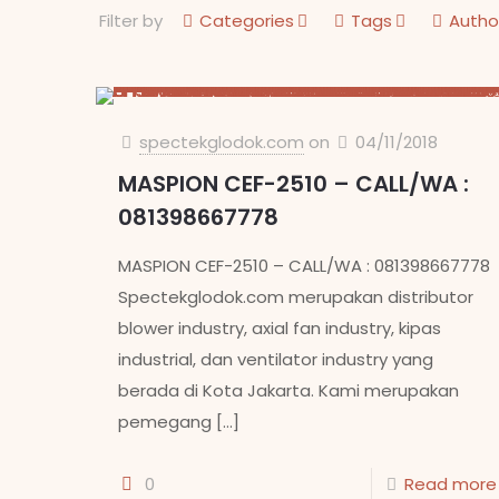
Filter by
Categories
Tags
Autho
spectekglodok.com
on
04/11/2018
MASPION CEF-2510 – CALL/WA :
081398667778
MASPION CEF-2510 – CALL/WA : 081398667778
Spectekglodok.com merupakan distributor
blower industry, axial fan industry, kipas
industrial, dan ventilator industry yang
berada di Kota Jakarta. Kami merupakan
pemegang
[…]
0
Read more