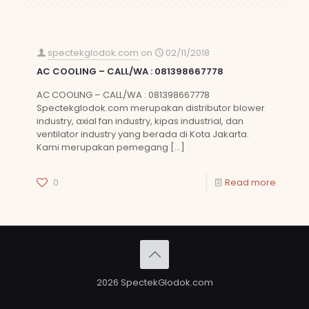
spectekglodok.com
on
02/11/2018
AC COOLING – CALL/WA : 081398667778
AC COOLING – CALL/WA : 081398667778
Spectekglodok.com merupakan distributor blower
industry, axial fan industry, kipas industrial, dan
ventilator industry yang berada di Kota Jakarta.
Kami merupakan pemegang
[…]
0
Read more
2026 SpectekGlodok.com