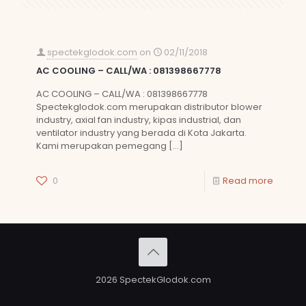
spectekglodok.com
on
02/11/2018
AC COOLING – CALL/WA : 081398667778
AC COOLING – CALL/WA : 081398667778
Spectekglodok.com merupakan distributor blower
industry, axial fan industry, kipas industrial, dan
ventilator industry yang berada di Kota Jakarta.
Kami merupakan pemegang
[…]
0
Read more
2026 SpectekGlodok.com