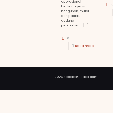
operasional
berbagai jenis
bangunan, mulai
dari pabrik,
gedung
perkantoran,
[…]
0
Read more
2026 SpectekGlodok.com