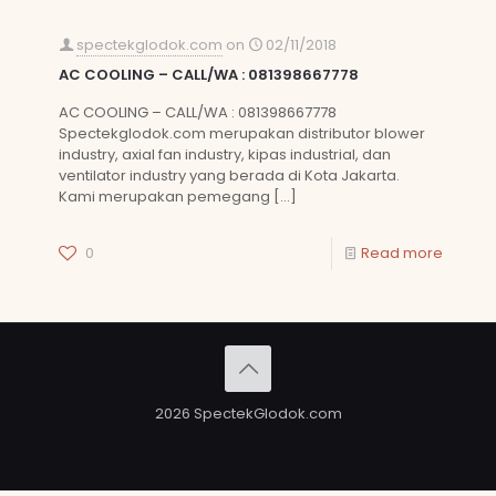
spectekglodok.com
on
02/11/2018
AC COOLING – CALL/WA : 081398667778
AC COOLING – CALL/WA : 081398667778
Spectekglodok.com merupakan distributor blower
industry, axial fan industry, kipas industrial, dan
ventilator industry yang berada di Kota Jakarta.
Kami merupakan pemegang
[…]
0
Read more
2026 SpectekGlodok.com