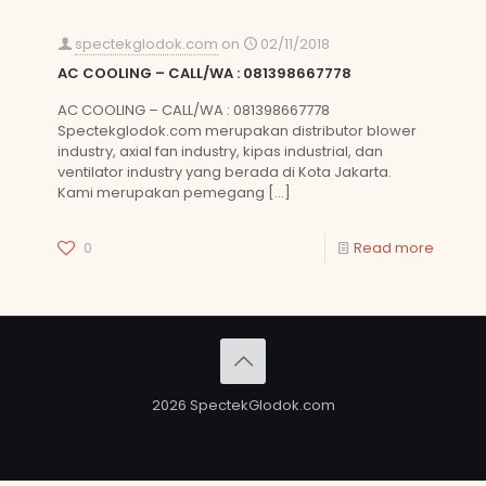
spectekglodok.com
on
02/11/2018
AC COOLING – CALL/WA : 081398667778
AC COOLING – CALL/WA : 081398667778
Spectekglodok.com merupakan distributor blower
industry, axial fan industry, kipas industrial, dan
ventilator industry yang berada di Kota Jakarta.
Kami merupakan pemegang
[…]
0
Read more
2026 SpectekGlodok.com