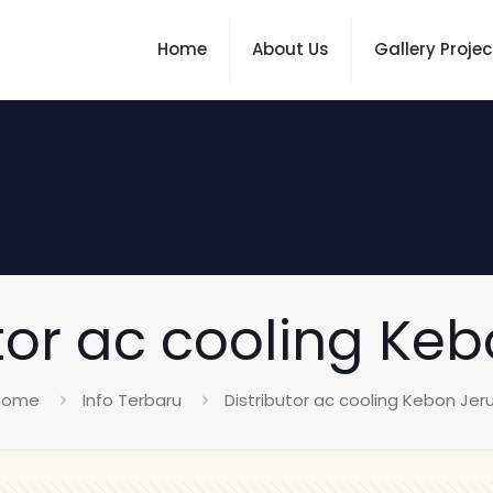
Home
About Us
Gallery Projec
tor ac cooling Ke
Home
Info Terbaru
Distributor ac cooling Kebon Jer