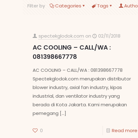
Filter by
Categories
Tags
Autho
spectekglodok.com
on
02/11/2018
AC COOLING – CALL/WA :
081398667778
AC COOLING – CALL/WA : 081398667778
Spectekglodok.com merupakan distributor
blower industry, axial fan industry, kipas
industrial, dan ventilator industry yang
berada di Kota Jakarta. Kami merupakan
pemegang
[…]
0
Read more