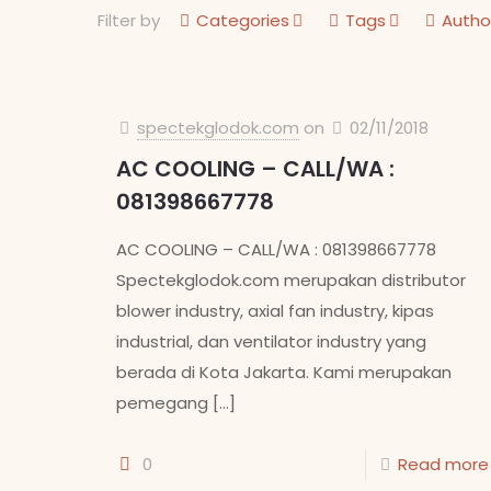
Filter by
Categories
Tags
Autho
spectekglodok.com
on
02/11/2018
AC COOLING – CALL/WA :
081398667778
AC COOLING – CALL/WA : 081398667778
Spectekglodok.com merupakan distributor
blower industry, axial fan industry, kipas
industrial, dan ventilator industry yang
berada di Kota Jakarta. Kami merupakan
pemegang
[…]
0
Read more