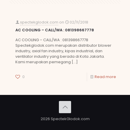
spectekglodok.com
on
02/11/2018
AC COOLING – CALL/WA : 081398667778
AC COOLING – CALL/WA : 081398667778
Spectekglodok.com merupakan distributor blower
industry, axial fan industry, kipas industrial, dan
ventilator industry yang berada di Kota Jakarta.
Kami merupakan pemegang
[…]
0
Read more
2026 SpectekGlodok.com