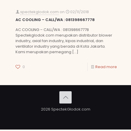
spectekglodok.com
on
02/11/2018
AC COOLING – CALL/WA : 081398667778
AC COOLING – CALL/WA : 081398667778
Spectekglodok.com merupakan distributor blower
industry, axial fan industry, kipas industrial, dan
ventilator industry yang berada di Kota Jakarta.
Kami merupakan pemegang
[…]
0
Read more
2026 SpectekGlodok.com