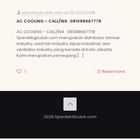
spectekglodok.com
on
02/11/2018
AC COOLING – CALL/WA : 081398667778
AC COOLING – CALL/WA : 081398667778
Spectekglodok.com merupakan distributor blower
industry, axial fan industry, kipas industrial, dan
ventilator industry yang berada di Kota Jakarta.
Kami merupakan pemegang
[…]
0
Read more
2026 SpectekGlodok.com