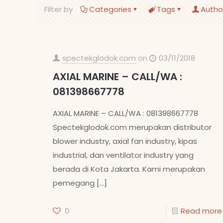
Filter by
Categories
Tags
Autho
spectekglodok.com
on
03/11/2018
AXIAL MARINE – CALL/WA :
081398667778
AXIAL MARINE – CALL/WA : 081398667778
Spectekglodok.com merupakan distributor
blower industry, axial fan industry, kipas
industrial, dan ventilator industry yang
berada di Kota Jakarta. Kami merupakan
pemegang
[…]
0
Read more