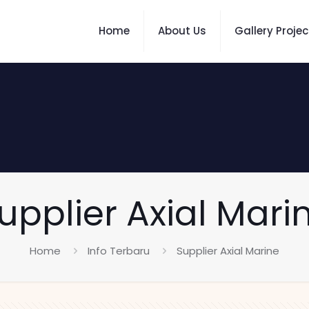
Home
About Us
Gallery Projec
upplier Axial Mari
Home
Info Terbaru
Supplier Axial Marine