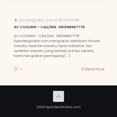
spectekglodok.com
on
02/11/2018
AC COOLING – CALL/WA : 081398667778
AC COOLING – CALL/WA : 081398667778
Spectekglodok.com merupakan distributor blower
industry, axial fan industry, kipas industrial, dan
ventilator industry yang berada di Kota Jakarta.
Kami merupakan pemegang
[…]
0
Read more
2026 SpectekGlodok.com