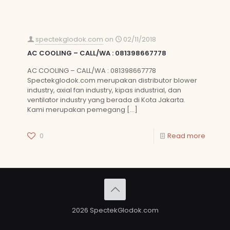
spectekglodok.com
on
02/11/2018
AC COOLING – CALL/WA : 081398667778
AC COOLING – CALL/WA : 081398667778
Spectekglodok.com merupakan distributor blower
industry, axial fan industry, kipas industrial, dan
ventilator industry yang berada di Kota Jakarta.
Kami merupakan pemegang
[…]
0
Read more
2026 SpectekGlodok.com