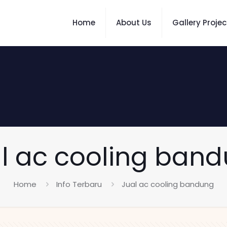
Home
About Us
Gallery Projec
l ac cooling ban
Home
Info Terbaru
Jual ac cooling bandung