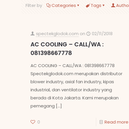
Filter by
Categories
Tags
Autho
spectekglodok.com
on
02/11/2018
AC COOLING – CALL/WA :
081398667778
AC COOLING – CALL/WA : 081398667778
Spectekglodok.com merupakan distributor
blower industry, axial fan industry, kipas
industrial, dan ventilator industry yang
berada di Kota Jakarta. Kami merupakan
pemegang
[…]
0
Read more