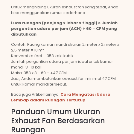
Untuk menghitung ukuran exhaust fan yang tepat, Anda
bisa menggunakan rumus sederhana:
Luas ruangan (panjang x lebar x tinggi) × Jumlah
pergantian udara per jam (ACH) ÷ 60 = CFM yang
dibutuhkan
Contoh: Ruang kamar mandi ukuran 2 meter x 2 meter x
2,5 meter = 10 m³
Konversi ke feet = 353 kaki kubik
Jumlah pergantian udara per jam ideal untuk kamar
mandi: 8–10 kali
Maka: 353 x 8 ÷ 60 = ±47 CFM
Jadi, Anda membutuhkan exhaust fan minimal 47 CFM
untuk kamar mandi tersebut.
Baca juga Artikel lainnya:
Cara Mengatasi Udara
Lembap dalam Ruangan Tertutup
Panduan Umum Ukuran
Exhaust Fan Berdasarkan
Ruangan