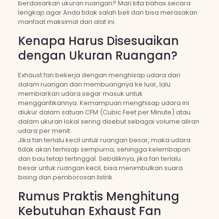
berdasarkan ukuran ruangan? Mari kita bahas secara
lengkap agar Anda tidak salah beli dan bisa merasakan
manfaat maksimal dari alat ini.
Kenapa Harus Disesuaikan
dengan Ukuran Ruangan?
Exhaust fan bekerja dengan menghisap udara dari
dalam ruangan dan membuangnya ke luar, lalu
membiarkan udara segar masuk untuk
menggantikannya. Kemampuan menghisap udara ini
diukur dalam satuan CFM (Cubic Feet per Minute) atau
dalam ukuran lokal sering disebut sebagai volume aliran
udara per menit.
Jika fan terlalu kecil untuk ruangan besar, maka udara
tidak akan terhisap sempurna, sehingga kelembapan
dan bau tetap tertinggal. Sebaliknya, jika fan terlalu
besar untuk ruangan kecil, bisa menimbulkan suara
bising dan pemborosan listrik.
Rumus Praktis Menghitung
Kebutuhan Exhaust Fan