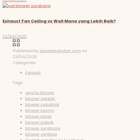
Exhaust Fan Ceiling vs Wall Mana yang Lebih Baik?
23/04/2025
Published by
spectekglodok.com
on
23/04/2025
Categories
Exhaust
Tags
apa itu blower
blower adalah
blower industrial
blower keong
blower kipas
blower pabrik
blower surabaya
blower ventilasi