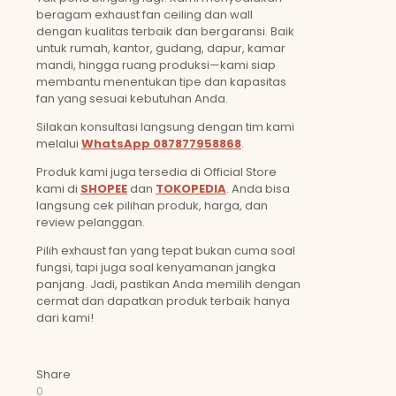
beragam exhaust fan ceiling dan wall
dengan kualitas terbaik dan bergaransi. Baik
untuk rumah, kantor, gudang, dapur, kamar
mandi, hingga ruang produksi—kami siap
membantu menentukan tipe dan kapasitas
fan yang sesuai kebutuhan Anda.
Silakan konsultasi langsung dengan tim kami
melalui
WhatsApp 087877958868
.
Produk kami juga tersedia di Official Store
kami di
SHOPEE
dan
TOKOPEDIA
. Anda bisa
langsung cek pilihan produk, harga, dan
review pelanggan.
Pilih exhaust fan yang tepat bukan cuma soal
fungsi, tapi juga soal kenyamanan jangka
panjang. Jadi, pastikan Anda memilih dengan
cermat dan dapatkan produk terbaik hanya
dari kami!
Share
0