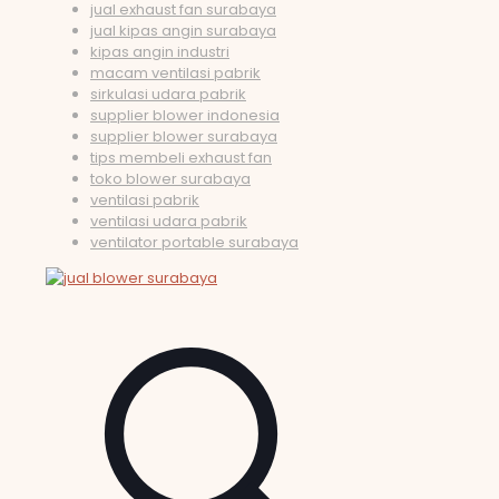
jual exhaust fan surabaya
jual kipas angin surabaya
kipas angin industri
macam ventilasi pabrik
sirkulasi udara pabrik
supplier blower indonesia
supplier blower surabaya
tips membeli exhaust fan
toko blower surabaya
ventilasi pabrik
ventilasi udara pabrik
ventilator portable surabaya