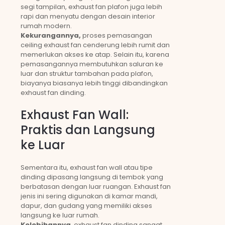
segi tampilan, exhaust fan plafon juga lebih
rapi dan menyatu dengan desain interior
rumah modern.
Kekurangannya,
proses pemasangan
ceiling exhaust fan cenderung lebih rumit dan
memerlukan akses ke atap. Selain itu, karena
pemasangannya membutuhkan saluran ke
luar dan struktur tambahan pada plafon,
biayanya biasanya lebih tinggi dibandingkan
exhaust fan dinding.
Exhaust Fan Wall:
Praktis dan Langsung
ke Luar
Sementara itu, exhaust fan wall atau tipe
dinding dipasang langsung di tembok yang
berbatasan dengan luar ruangan. Exhaust fan
jenis ini sering digunakan di kamar mandi,
dapur, dan gudang yang memiliki akses
langsung ke luar rumah.
Kelebihannya
, exhaust fan dinding sangat