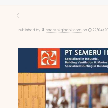
Published by
spectekglodok.com
on
22/04/2