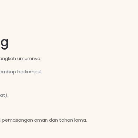
ng
 langkah umumnya:
 lembap berkumpul.
at).
hasil pemasangan aman dan tahan lama.