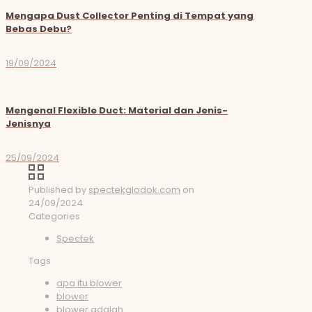
Mengapa Dust Collector Penting di Tempat yang
Bebas Debu?
19/09/2024
Mengenal Flexible Duct: Material dan Jenis-
Jenisnya
25/09/2024
Published by
spectekglodok.com
on
24/09/2024
Categories
Spectek
Tags
apa itu blower
blower
blower adalah