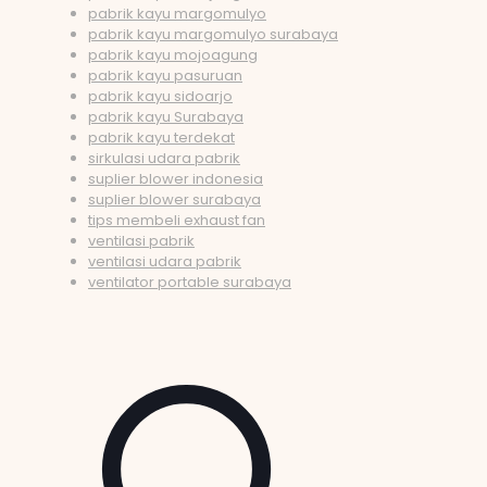
pabrik kayu margomulyo
pabrik kayu margomulyo surabaya
pabrik kayu mojoagung
pabrik kayu pasuruan
pabrik kayu sidoarjo
pabrik kayu Surabaya
pabrik kayu terdekat
sirkulasi udara pabrik
suplier blower indonesia
suplier blower surabaya
tips membeli exhaust fan
ventilasi pabrik
ventilasi udara pabrik
ventilator portable surabaya