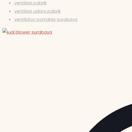
ventilasi pabrik
ventilasi udara pabrik
ventilator portable surabaya