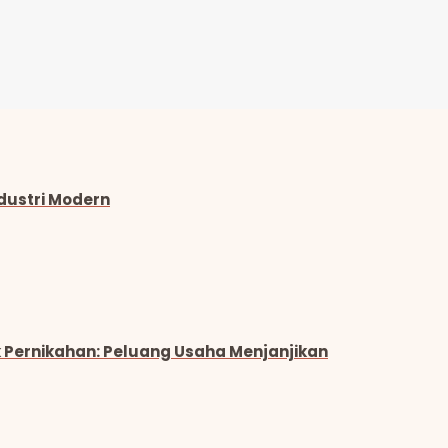
ndustri Modern
 Pernikahan: Peluang Usaha Menjanjikan