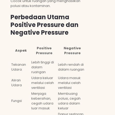
Cocok untuk ruangan yang menghasilkan
polusi atau kontaminan.
Perbedaan Utama
Positive Pressure dan
Negative Pressure
Positive
Negative
Aspek
Pressure
Pressure
Lebih tinggi di
Tekanan
Lebih rendah di
dalam
Udara
dalam ruangan
ruangan
Udara keluar
Udara masuk
Aliran
melalui celah
melalui celah
Udara
ventilasi
ventilasi
Menjaga
Membuang
kebersihan,
polusi, cegah
Fungsi
cegah udara
udara dalam
luar masuk
keluar
Dapur restoran,