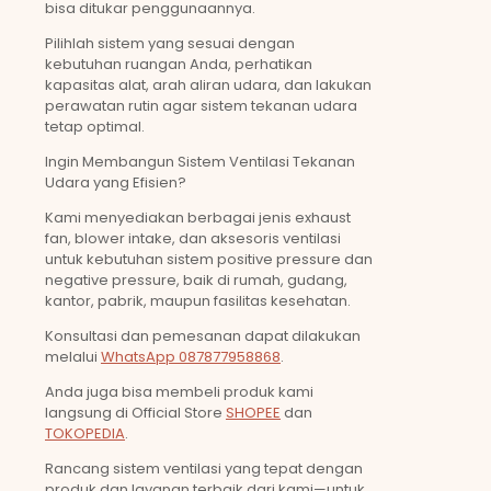
bisa ditukar penggunaannya.
Pilihlah sistem yang sesuai dengan
kebutuhan ruangan Anda, perhatikan
kapasitas alat, arah aliran udara, dan lakukan
perawatan rutin agar sistem tekanan udara
tetap optimal.
Ingin Membangun Sistem Ventilasi Tekanan
Udara yang Efisien?
Kami menyediakan berbagai jenis exhaust
fan, blower intake, dan aksesoris ventilasi
untuk kebutuhan sistem positive pressure dan
negative pressure, baik di rumah, gudang,
kantor, pabrik, maupun fasilitas kesehatan.
Konsultasi dan pemesanan dapat dilakukan
melalui
WhatsApp 087877958868
.
Anda juga bisa membeli produk kami
langsung di Official Store
SHOPEE
dan
TOKOPEDIA
.
Rancang sistem ventilasi yang tepat dengan
produk dan layanan terbaik dari kami—untuk