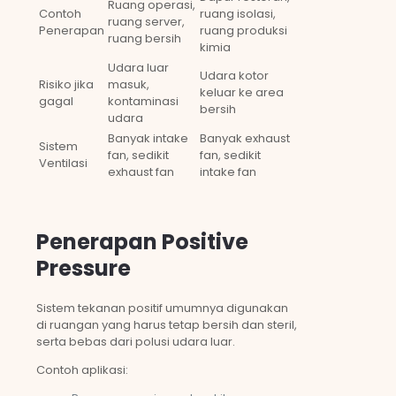
Ruang operasi,
Contoh
ruang isolasi,
ruang server,
Penerapan
ruang produksi
ruang bersih
kimia
Udara luar
Udara kotor
Risiko jika
masuk,
keluar ke area
gagal
kontaminasi
bersih
udara
Banyak intake
Banyak exhaust
Sistem
fan, sedikit
fan, sedikit
Ventilasi
exhaust fan
intake fan
Penerapan Positive
Pressure
Sistem tekanan positif umumnya digunakan
di ruangan yang harus tetap bersih dan steril,
serta bebas dari polusi udara luar.
Contoh aplikasi: