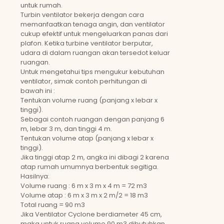
untuk rumah.
Turbin ventilator bekerja dengan cara
memanfaatkan tenaga angin, dan ventilator
cukup efektif untuk mengeluarkan panas dari
plafon. Ketika turbine ventilator berputar,
udara di dalam ruangan akan tersedot keluar
ruangan.
Untuk mengetahui tips mengukur kebutuhan
ventilator, simak contoh perhitungan di
bawah ini :
Tentukan volume ruang (panjang x lebar x
tinggi).
Sebagai contoh ruangan dengan panjang 6
m, lebar 3 m, dan tinggi 4 m.
Tentukan volume atap (panjang x lebar x
tinggi).
Jika tinggi atap 2 m, angka ini dibagi 2 karena
atap rumah umumnya berbentuk segitiga.
Hasilnya:
Volume ruang : 6 m x 3 m x 4 m = 72 m3
Volume atap : 6 m x 3 m x 2 m/2 = 18 m3
Total ruang = 90 m3
Jika Ventilator Cyclone berdiameter 45 cm,
maka untuk ruang volume 90 m3 dibutuhkan