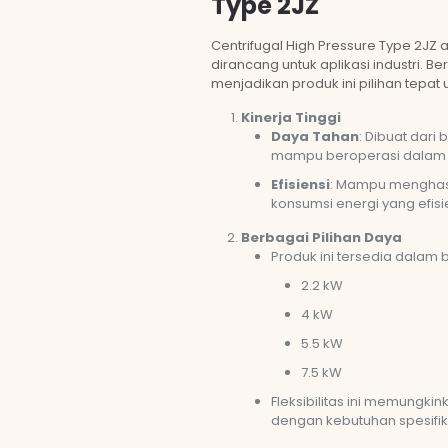
Type 2JZ
Centrifugal High Pressure Type 2JZ 
dirancang untuk aplikasi industri. B
menjadikan produk ini pilihan tepat 
Kinerja Tinggi
Daya Tahan
: Dibuat dari
mampu beroperasi dalam k
Efisiensi
: Mampu menghasi
konsumsi energi yang efisi
Berbagai Pilihan Daya
Produk ini tersedia dalam 
2.2 kW
4 kW
5.5 kW
7.5 kW
Fleksibilitas ini memungki
dengan kebutuhan spesifik 