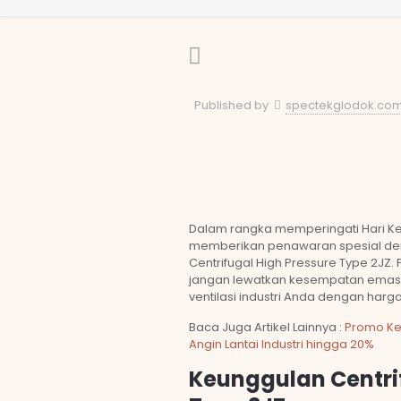
Published by
spectekglodok.co
Dalam rangka memperingati Hari Ke
memberikan penawaran spesial den
Centrifugal High Pressure Type 2JZ. 
jangan lewatkan kesempatan emas in
ventilasi industri Anda dengan harga
Baca Juga Artikel Lainnya :
Promo Ke
Angin Lantai Industri hingga 20%
Keunggulan Centrif