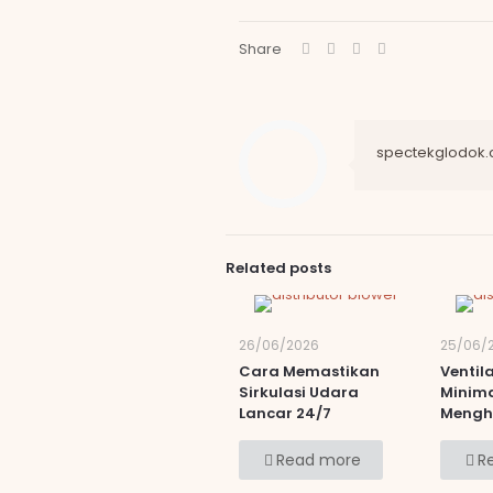
Share
spectekglodok
Related posts
26/06/2026
25/06/
Cara Memastikan
Ventil
Sirkulasi Udara
Minima
Lancar 24/7
Mengh
Read more
R