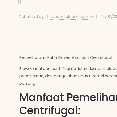
Published by
spectekglodok.com
on
27/02/2
Pemeliharaan Rutin Blower Axial dan Centrifugal
Blower axial dan centrifugal adalah dua jenis blo
pendinginan, dan pengolahan udara. Pemeliharaan r
panjang.
Manfaat Pemelihar
Centrifugal: