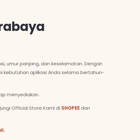
urabaya
ensi, umur panjang, dan keselamatan. Dengan
i kebutuhan aplikasi Anda selama bertahun-
iap menyediakan.
gi Official Store Kami di
SHOPEE
dan
NI.