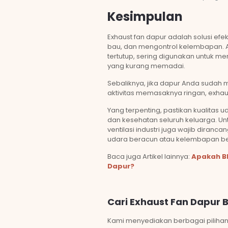
Kesimpulan
Exhaust fan dapur adalah solusi efe
bau, dan mengontrol kelembapan. A
tertutup, sering digunakan untuk mem
yang kurang memadai.
Sebaliknya, jika dapur Anda sudah m
aktivitas memasaknya ringan, exhaus
Yang terpenting, pastikan kualitas
dan kesehatan seluruh keluarga. Un
ventilasi industri juga wajib dira
udara beracun atau kelembapan be
Baca juga Artikel lainnya:
Apakah Bl
Dapur?
Cari Exhaust Fan Dapur B
Kami menyediakan berbagai pilihan 