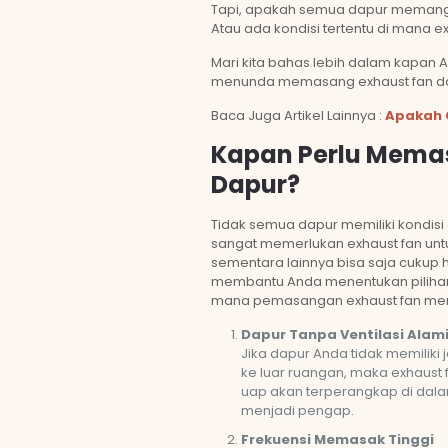
Tapi, apakah semua dapur memang
Atau ada kondisi tertentu di mana exh
Mari kita bahas lebih dalam kapan 
menunda memasang exhaust fan da
Baca Juga Artikel Lainnya :
Apakah 
Kapan Perlu Memas
Dapur?
Tidak semua dapur memiliki kondis
sangat memerlukan exhaust fan unt
sementara lainnya bisa saja cukup h
membantu Anda menentukan pilihan,
mana pemasangan exhaust fan menj
Dapur Tanpa Ventilasi Alam
Jika dapur Anda tidak memiliki j
ke luar ruangan, maka exhaust f
uap akan terperangkap di da
menjadi pengap.
Frekuensi Memasak Tinggi