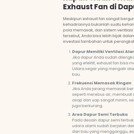
Exhaust Fan di Dap
Meskipun exhaust fan sangat bergu
kehadirannya bukanlah suatu keharu
pola memasak, dan sistem ventilas
tersebut, Anda bisa lebih bijak da
investasi tambahan untuk perangkat 
Dapur Memiliki Ventilasi Ala
Jika dapur Anda sudah dilengka
yang efektif, exhaust fan bisa
Udara segar yang mengalir a
bau.
Frekuensi Memasak Ringan
Jika Anda jarang memasak b
seperti merebus air, membua
asap dan uap sangat minim, se
juga berkurang.
Area Dapur Semi Terbuka
Pada desain dapur semi terbuka
udara alami sudah berjalan de
dan bau yang mengganggu, exhau