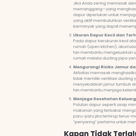
Jika Anda sering memasak den
memanggang—yang menghasilk
dapur diperlukan untuk menjag
yang aktif membutuhkan ventila
berminyak yang dapat menempel 
Ukuran Dapur Kecil dan Ter
Pada dapur berukuran kecil a
rumah (open kitchen), akumulasi
fan membantu mengeluarkan ud
rumah melalui ducting pipa ya
Mengurangi Risiko Jamur d
Aktivitas memasak menghasilka
tidak memiliki ventilasi ductin
menyebabkan jamur tumbuh di d
fan membantu menjaga kelemb
Menjaga Kesehatan Keluar
Polutan dapur seperti asap min
makanan yang terbakar mengan
paru-paru jika terhirup terus-m
“penyaring” pertama untuk men
Kapan Tidak Terla