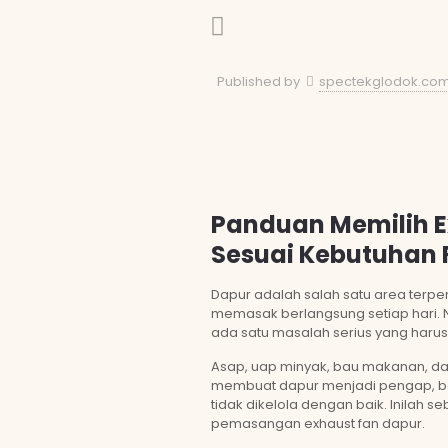
Published by
spectekglodok.co
Panduan Memilih E
Sesuai Kebutuhan
Dapur adalah salah satu area terpe
memasak berlangsung setiap hari. N
ada satu masalah serius yang harus 
Asap, uap minyak, bau makanan, d
membuat dapur menjadi pengap, ba
tidak dikelola dengan baik. Inila
pemasangan exhaust fan dapur.