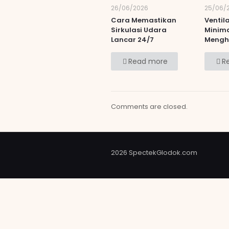
26/06/2026
25/06/
Cara Memastikan
Ventil
Sirkulasi Udara
Minima
Lancar 24/7
Mengh
Read more
R
Comments are closed.
2026 SpectekGlodok.com