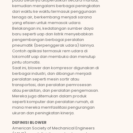
pada awalnya dioperasikan secara manual,
kemudian mengalami berbagai peningkatan
dari waktu ke waktu termasuk penggunaan
tenaga air, berkembang menjadi sarana
yang efisien untuk memasok udara.
Belakangan ini, kedatangan sumber daya
baru seperti uap dan listrik menyebabkan
pengembangan berbagai peralatan
pneumatik (berpenggerak udara) lainnya.
Contoh aplikasi termasuk rem udara di
lokomotif uap dan membuka dan menutup
pintu otomatis.
Saat ini, blower dan kompresor digunakan di
berbagai industri, dan dibangun menjadi
peralatan seperti mesin sortir atau
transportasi, dan peralatan pemrosesan
atau perakitan, dan peralatan pengemasan.
Mereka juga ditemukan dalam produk
seperti komputer dan peralatan rumah, di
mana mereka memfasilitasi pengurangan
ukuran dan peningkatan kinerja.
DEFINISI BLOWER
American Society of Mechanical Engineers