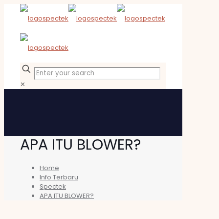
✕
APA ITU BLOWER?
Home
Info Terbaru
Spectek
APA ITU BLOWER?