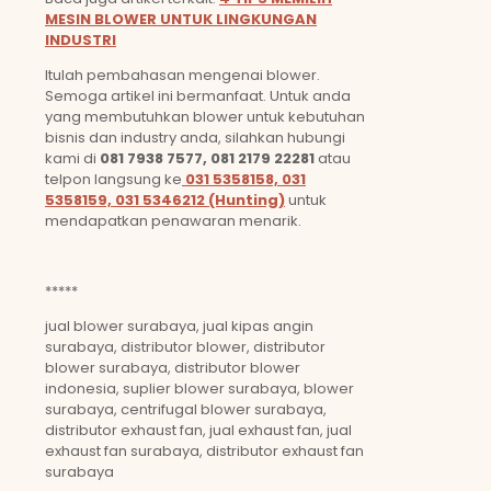
MESIN BLOWER UNTUK LINGKUNGAN
INDUSTRI
Itulah pembahasan mengenai blower.
Semoga artikel ini bermanfaat. Untuk anda
yang membutuhkan blower untuk kebutuhan
bisnis dan industry anda, silahkan hubungi
kami di
081 7938 7577, 081 2179 22281
atau
telpon langsung ke
031 5358158, 031
5358159, 031 5346212 (Hunting)
untuk
mendapatkan penawaran menarik.
*****
jual blower surabaya, jual kipas angin
surabaya, distributor blower, distributor
blower surabaya, distributor blower
indonesia, suplier blower surabaya, blower
surabaya, centrifugal blower surabaya,
distributor exhaust fan, jual exhaust fan, jual
exhaust fan surabaya, distributor exhaust fan
surabaya