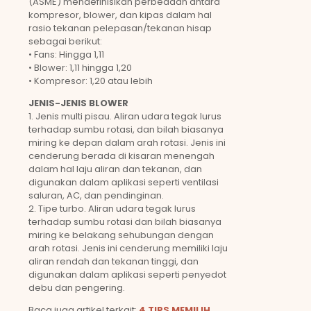
(ASME) mendefinisikan perbedaan antara
kompresor, blower, dan kipas dalam hal
rasio tekanan pelepasan/tekanan hisap
sebagai berikut:
• Fans: Hingga 1,11
• Blower: 1,11 hingga 1,20
• Kompresor: 1,20 atau lebih
JENIS-JENIS BLOWER
1. Jenis multi pisau. Aliran udara tegak lurus
terhadap sumbu rotasi, dan bilah biasanya
miring ke depan dalam arah rotasi. Jenis ini
cenderung berada di kisaran menengah
dalam hal laju aliran dan tekanan, dan
digunakan dalam aplikasi seperti ventilasi
saluran, AC, dan pendinginan.
2. Tipe turbo. Aliran udara tegak lurus
terhadap sumbu rotasi dan bilah biasanya
miring ke belakang sehubungan dengan
arah rotasi. Jenis ini cenderung memiliki laju
aliran rendah dan tekanan tinggi, dan
digunakan dalam aplikasi seperti penyedot
debu dan pengering.
Baca juga artikel terkait:
4 TIPS MEMILIH