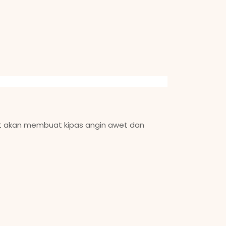
at akan membuat kipas angin awet dan