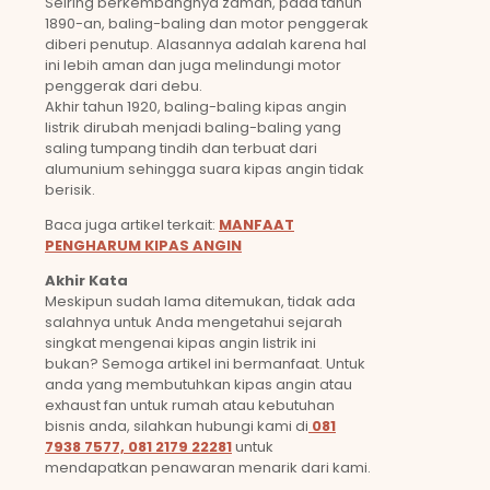
Seiring berkembangnya zaman, pada tahun
1890-an, baling-baling dan motor penggerak
diberi penutup. Alasannya adalah karena hal
ini lebih aman dan juga melindungi motor
penggerak dari debu.
Akhir tahun 1920, baling-baling kipas angin
listrik dirubah menjadi baling-baling yang
saling tumpang tindih dan terbuat dari
alumunium sehingga suara kipas angin tidak
berisik.
Baca juga artikel terkait:
MANFAAT
PENGHARUM KIPAS ANGIN
Akhir Kata
Meskipun sudah lama ditemukan, tidak ada
salahnya untuk Anda mengetahui sejarah
singkat mengenai kipas angin listrik ini
bukan? Semoga artikel ini bermanfaat. Untuk
anda yang membutuhkan kipas angin atau
exhaust fan untuk rumah atau kebutuhan
bisnis anda, silahkan hubungi kami di
081
7938 7577, 081 2179 22281
untuk
mendapatkan penawaran menarik dari kami.