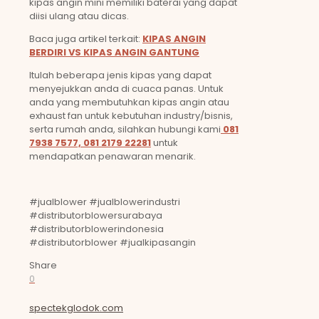
kipas angin mini memiliki baterai yang dapat
diisi ulang atau dicas.
Baca juga artikel terkait:
KIPAS ANGIN
BERDIRI VS KIPAS ANGIN GANTUNG
Itulah beberapa jenis kipas yang dapat
menyejukkan anda di cuaca panas. Untuk
anda yang membutuhkan kipas angin atau
exhaust fan untuk kebutuhan industry/bisnis,
serta rumah anda, silahkan hubungi kami
081
7938 7577, 081 2179 22281
untuk
mendapatkan penawaran menarik.
#jualblower #jualblowerindustri
#distributorblowersurabaya
#distributorblowerindonesia
#distributorblower #jualkipasangin
Share
0
spectekglodok.com