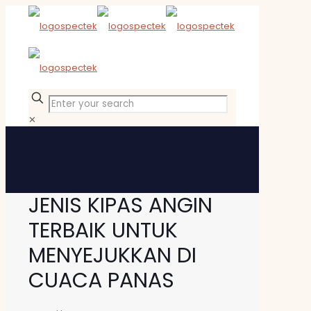
✕
JENIS KIPAS ANGIN
TERBAIK UNTUK
MENYEJUKKAN DI
CUACA PANAS