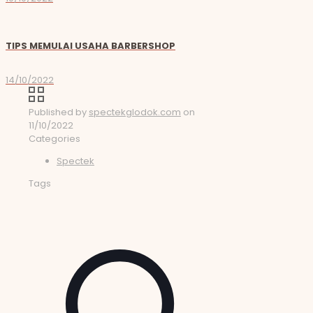
TIPS MEMULAI USAHA BARBERSHOP
14/10/2022
Published by
spectekglodok.com
on
11/10/2022
Categories
Spectek
Tags