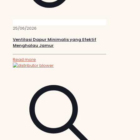
25/06/2026
Ventilasi Dapur Minimalis yang Efektif
Menghalau Jamur
Read more