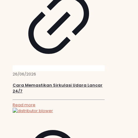
26/06/2026
Cara Memastikan Sirkulasi Udara Lancar
24/7
Read more