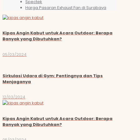
Spectek
Harga Pasaran Exhaust Fan di Surabaya
Kipas Angin Kabut untuk Acara Outdoor: Berapa
Banyak yang Dibutuhkan?
05/03/2024
Sirkulasi Udara di Gym: Pentingnya dan Tips
Menjaganya
12/03/2024
Kipas Angin Kabut untuk Acara Outdoor: Berapa
Banyak yang Dibutuhkan?
05/03/2024