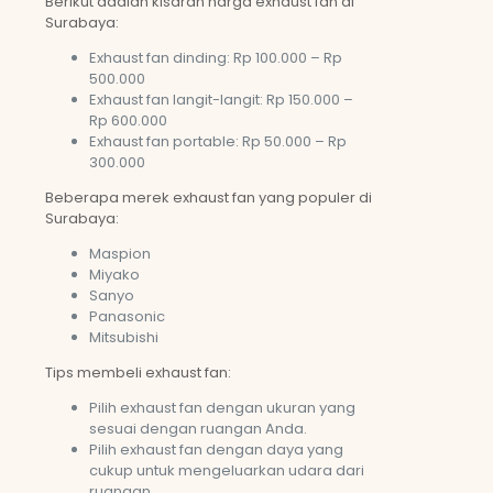
Berikut adalah kisaran harga exhaust fan di
Surabaya:
Exhaust fan dinding: Rp 100.000 – Rp
500.000
Exhaust fan langit-langit: Rp 150.000 –
Rp 600.000
Exhaust fan portable: Rp 50.000 – Rp
300.000
Beberapa merek exhaust fan yang populer di
Surabaya:
Maspion
Miyako
Sanyo
Panasonic
Mitsubishi
Tips membeli exhaust fan:
Pilih exhaust fan dengan ukuran yang
sesuai dengan ruangan Anda.
Pilih exhaust fan dengan daya yang
cukup untuk mengeluarkan udara dari
ruangan.