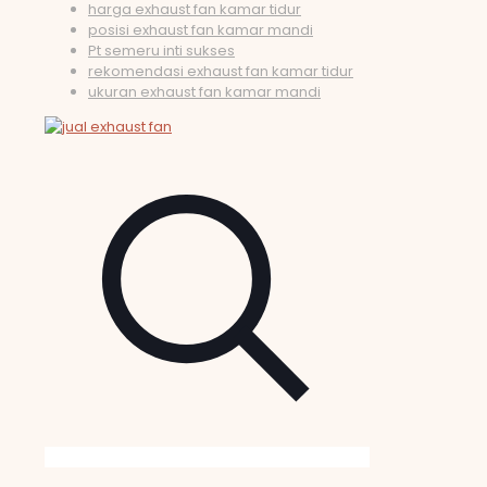
harga exhaust fan kamar tidur
posisi exhaust fan kamar mandi
Pt semeru inti sukses
rekomendasi exhaust fan kamar tidur
ukuran exhaust fan kamar mandi