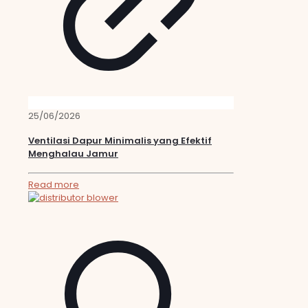
25/06/2026
Ventilasi Dapur Minimalis yang Efektif
Menghalau Jamur
Read more