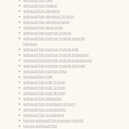
exhaust fan cke
exhaust fan dapur
exhaust fan dinding
exhaust fan dinding 20 inch
exhaust fan dinding kecil
exhaust fan dua arah
exhaust fan kamar mandi
exhaust fan kamar mandi bawah
tangga
exhaust fan kamar mandi kdk
exhaust fan kamar mandi maspion
exhaust fan kamar mandi panasonic
exhaust fan kamar mandi terbaik
exhaust fan kamar tidur
exhaust fan kdk
exhaust fan kdk 10 inch
exhaust fan kdk 12 inch
exhaust fan kdk 16 inch
exhaust fan Maspion
exhaust fan maspion 10 inch
exhaust fan panasonic
exhaust fan surabaya
fungsi exhaust fan kamar mandi
harga exhaust fan