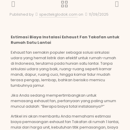
Published by
spectekglodok.com
on
11/09/2025
Estimasi Biaya Instalasi Exhaust Fan Takafan untuk
Rumah Satu Lantai
Exhaust fan semakin populer sebagai solusi sirkulasi
udara yang hemat listrik dan efektif untuk rumah-rumah
di Indonesia, terutama pada hunian satu lantai. Tanpa
sirkulasi udara yang baik, ruang-ruang seperti kamar
mandi, dapur, ruang cuci, hingga kamar tidur mudah
terasa pengap, lembap, bahkan berisiko memicu
tumbuhnya jamur.
Jika Anda sedang mempertimbangkan untuk
memasang exhaust fan, pertanyaan yang paling umum
muncul adalah: “Berapa biaya total instalasinya?”
Artikel ini akan membantu Anda memahami estimasi
biaya pemasangan exhaust fan Takafan di rumah 1 lantai,
mulai dari harga unit, kebutuhan titik pemasangan, biaya