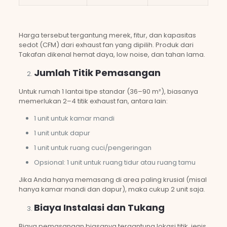
Harga tersebut tergantung merek, fitur, dan kapasitas
sedot (CFM) dari exhaust fan yang dipilih. Produk dari
Takafan dikenal hemat daya, low noise, dan tahan lama.
Jumlah Titik Pemasangan
Untuk rumah 1 lantai tipe standar (36–90 m²), biasanya
memerlukan 2–4 titik exhaust fan, antara lain:
1 unit untuk kamar mandi
1 unit untuk dapur
1 unit untuk ruang cuci/pengeringan
Opsional: 1 unit untuk ruang tidur atau ruang tamu
Jika Anda hanya memasang di area paling krusial (misal
hanya kamar mandi dan dapur), maka cukup 2 unit saja.
Biaya Instalasi dan Tukang
Biaya pemasangan biasanya tergantung lokasi titik, jenis