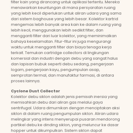
filter kain yang dirancang untuk aplikasi tertentu. Mereka
menawarkan keuntungan di mana persyaratan ruang
yang lebih kecil diperlukan untuk aliran udara yang sama
dari sistem baghouse yang lebih besar. Kolektor kartrid
mengemas lebih banyak area kain ke dalam ruang yang
lebih kecil, menggunakan lebih sedikit filter, dan
mengganti filter dari luar kolektor, yang meminimalkan
bahaya keselamatan. Fitur-fitur ini juga mengurangi
waktu untuk mengganti filter dan biaya tenaga kerja
terkait. Temukan cartridge collectors di lingkungan
komersial dan industri dengan debu yang sangat halus
dan lapisan bubuk seperti debu sedang, pengerjaan
logam, pengerjaan kayu, pengumpulan asap,
semprotan termal, dan manufaktur farmasi, di antara
proses lainnya.
Cyclone Dust Collector
Kolektor debu siklon adalah jenis pemisah inersia yang
memisahkan debu dari aliran gas melalui gaya
sentrifugal. Udara dimurnikan dengan menciptakan aksi
siklon di dalam ruang pengumpulan siklon. Aliran udara
melingkar yang intens menyerupai pusaran mendorong
partikel debu ke dinding siklon, yang meluncur ke dasar
hopper untuk dikumpulkan. Sistem siklon dapat