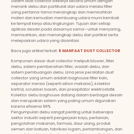
Sistem dust collector bekerja secara umum dengan
menarik debu dan partikulat dari udara melalui filter
yang pertama-tama menangkap dan memisahkan
materi dan kemudian membuang udara murni kembali
ke tempat kerja atau lingkungan. Tujuan dari setiap
aplikasi desain pada dasarnya sama—untuk menyaring,
memisahkan, dan menangkap debu dan partikel serta
melepaskan udara yang disanitasi.
Baca juga artikel terkait:
5 MANFAAT DUST COLLECTOR
Komponen dasar dust collector meliputi blower, filter
debu, sistem pembersihan filter, wadah debu, dan
sistem pembuangan debu. Lima jenis peralatan dust
collector yang umum adalah baghouse filter kain,
separator inersia (seperti siklon mekanis), kolektor
kartrid, scrubber basah, dan presipitator elektrostatik.
Kolektor debu baghouse datang dalam berbagai desain
dan merupakan sistem yang paling umum digunakan
karena efisiensi 99%.
Pengumpulan debu sangat penting untuk beberapa
sektor industri seperti pengerjaan kayu, pertanian,
pengolahan makanan, farmasi, daur ulang, produk
semen dan batuan, fabrikasi logam, pertambangan, dan