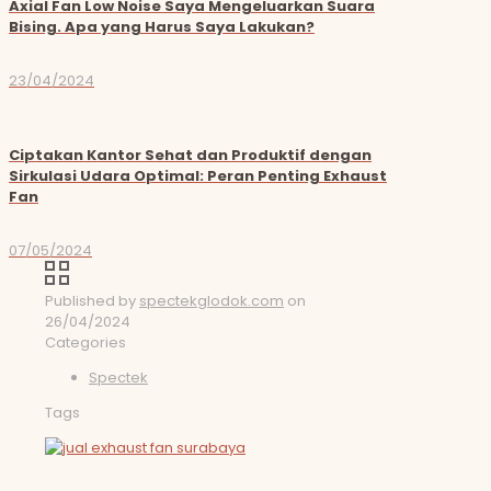
Axial Fan Low Noise Saya Mengeluarkan Suara
Bising. Apa yang Harus Saya Lakukan?
23/04/2024
Ciptakan Kantor Sehat dan Produktif dengan
Sirkulasi Udara Optimal: Peran Penting Exhaust
Fan
07/05/2024
Published by
spectekglodok.com
on
26/04/2024
Categories
Spectek
Tags