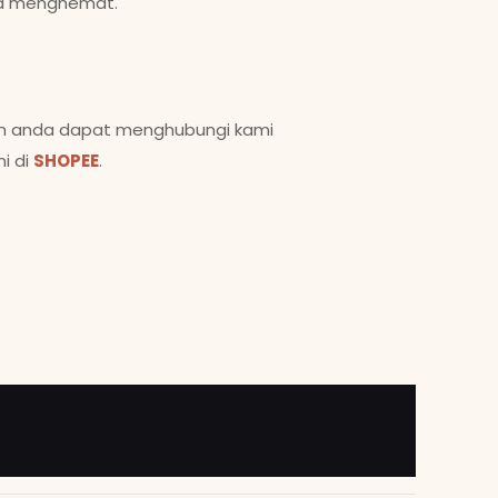
isa menghemat.
kan anda dapat menghubungi kami
i di
SHOPEE
.