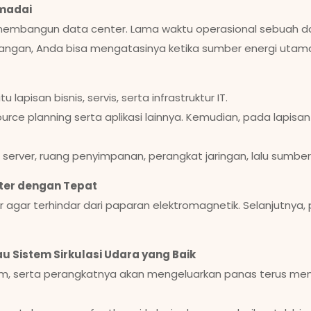
emadai
embangun data center. Lama waktu operasional sebuah data 
dangan, Anda bisa mengatasinya ketika sumber energi uta
 lapisan bisnis, servis, serta infrastruktur IT.
ce planning serta aplikasi lainnya. Kemudian, pada lapisan se
at server, ruang penyimpanan, perangkat jaringan, lalu sumbe
nter dengan Tepat
 agar terhindar dari paparan elektromagnetik. Selanjutnya,
u Sistem Sirkulasi Udara yang Baik
am, serta perangkatnya akan mengeluarkan panas terus me