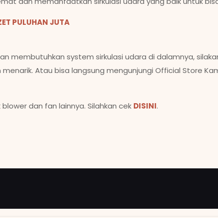
emat dan memanfaatkan sirkulasi udara yang baik untuk b
ZET PULUHAN JUTA
an membutuhkan system sirkulasi udara di dalamnya, sila
narik. Atau bisa langsung mengunjungi Official Store Kam
 blower dan fan lainnya. Silahkan cek
DISINI
.