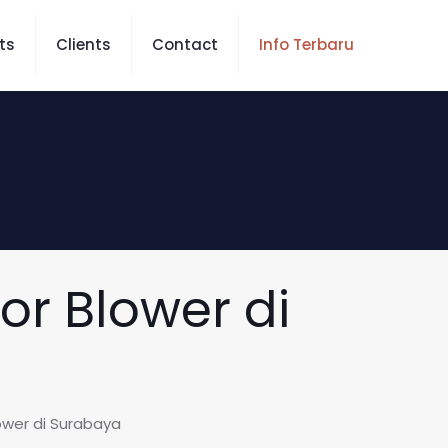
ts
Clients
Contact
Info Terbaru
tor Blower di
lower di Surabaya