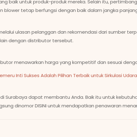
ang baik untuk produk-produk mereka. Selain itu, pertimba
an blower tetap berfungsi dengan baik dalam jangka panjang
wer melalui ulasan pelanggan dan rekomendasi dari sumber
in dengan distributor tersebut.
ibutor menawarkan harga yang kompetitif dan sesuai dengan 
emeru Inti Sukses Adalah Pilihan Terbaik untuk Sirkulasi Udar
aik di Surabaya dapat membantu Anda. Baik itu untuk kebut
angsung dinomor DISINI untuk mendapatkan penawaran menari