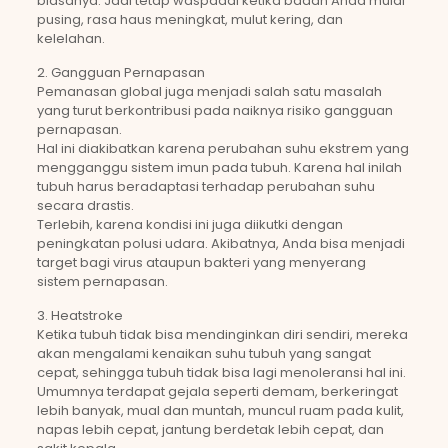
biasanya. Jadi tetap waspadai ketika badan Anda mulai
pusing, rasa haus meningkat, mulut kering, dan
kelelahan.
2. Gangguan Pernapasan
Pemanasan global juga menjadi salah satu masalah
yang turut berkontribusi pada naiknya risiko gangguan
pernapasan.
Hal ini diakibatkan karena perubahan suhu ekstrem yang
mengganggu sistem imun pada tubuh. Karena hal inilah
tubuh harus beradaptasi terhadap perubahan suhu
secara drastis.
Terlebih, karena kondisi ini juga diikutki dengan
peningkatan polusi udara. Akibatnya, Anda bisa menjadi
target bagi virus ataupun bakteri yang menyerang
sistem pernapasan.
3. Heatstroke
Ketika tubuh tidak bisa mendinginkan diri sendiri, mereka
akan mengalami kenaikan suhu tubuh yang sangat
cepat, sehingga tubuh tidak bisa lagi menoleransi hal ini.
Umumnya terdapat gejala seperti demam, berkeringat
lebih banyak, mual dan muntah, muncul ruam pada kulit,
napas lebih cepat, jantung berdetak lebih cepat, dan